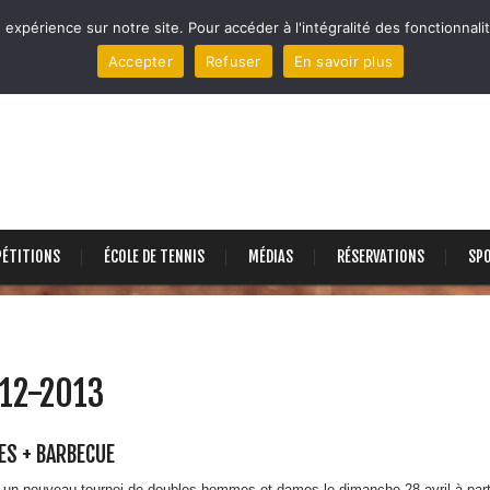
 expérience sur notre site. Pour accéder à l'intégralité des fonctionnalit
Accepter
Refuser
En savoir plus
ÉTITIONS
ÉCOLE DE TENNIS
MÉDIAS
RÉSERVATIONS
SP
012-2013
ES + BARBECUE
n nouveau tournoi de doubles hommes et dames le dimanche 28 avril à partir