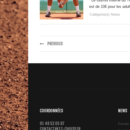
Le tournoi interne du T
est de 10€ pour les adul
Catégorie(s)
News
PREVIOUS
COORDONNÉES
NEWS
01 48 52 05 87
Forum 
CONTACT@TC-CHOISY.FR