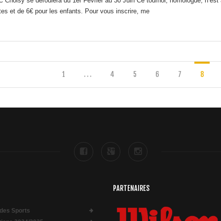
C Choisy se déroulera du 1er Février au 30 Juin Ce tournoi, homologué, n’est 
tes et de 6€ pour les enfants. Pour vous inscrire, me
1
. . .
4
5
6
7
8
PARTENAIRES
des Sports