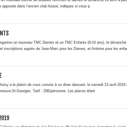
che apposée dans l’ancien club house; indiquez si vous p
ANTS
rganise un nouveau TMC Dames et un TMC Enfants (8-10 ans), le dimanche 
 et inscriptions auprès de Jean-Marc pour les Dames, et Antoine pour les enfa
E
isy a le plaisir de vous convier à un diner dansant, le samedi 13 avril 2019 a
eneuve-St-Georges. Tarif : 20€/personne. Les places étant
2019