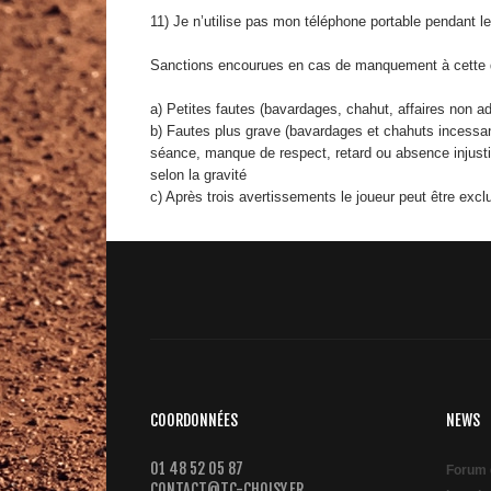
11) Je n’utilise pas mon téléphone portable pendant l
Sanctions encourues en cas de manquement à cette d
a) Petites fautes (bavardages, chahut, affaires non ad
b) Fautes plus grave (bavardages et chahuts incessan
séance, manque de respect, retard ou absence injusti
selon la gravité
c) Après trois avertissements le joueur peut être excl
COORDONNÉES
NEWS
01 48 52 05 87
Forum 
CONTACT@TC-CHOISY.FR