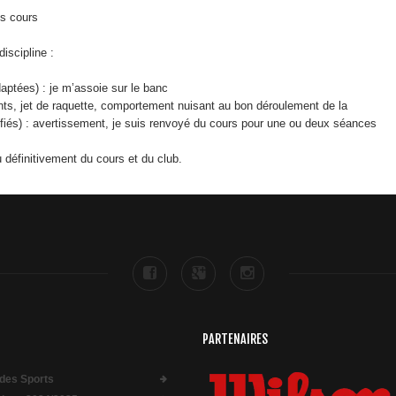
es cours
iscipline :
aptées) : je m’assoie sur le banc
ts, jet de raquette, comportement nuisant au bon déroulement de la
fiés) : avertissement, je suis renvoyé du cours pour une ou deux séances
u définitivement du cours et du club.
PARTENAIRES
des Sports