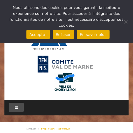
Nous utilisons des cookies pour vous garantir la meilleure
expérience sur notre site. Pour accéder à l'intégralité des
fonctionnalités de notre site, il est nécessaire d'accepter ces
cookies.
Accepter
Refuser
En savoir plus
HOME
TOURNOI INTERNE