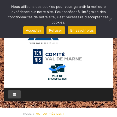
Nous utilisons des cookies pour vous garantir la meilleure
expérience sur notre site. Pour accéder à l'intégralité des
fonctionnalités de notre site, il est nécessaire d'accepter ces
cookies.
Accepter
Refuser
En savoir plus
HOME
MOT DU PRÉSIDENT