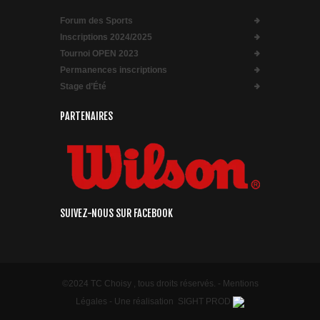
Forum des Sports
Inscriptions 2024/2025
Tournoi OPEN 2023
Permanences inscriptions
Stage d’Été
PARTENAIRES
SUIVEZ-NOUS SUR FACEBOOK
©2024 TC Choisy , tous droits réservés. -
Mentions
Légales
- Une réalisation
SIGHT PROD