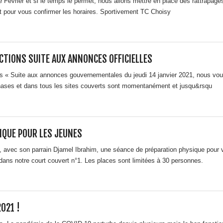
Février et si le temps le permet, nous allons mettre en place des rattrapage
t pour vous confirmer les horaires. Sportivement TC Choisy
CTIONS SUITE AUX ANNONCES OFFICIELLES
s « Suite aux annonces gouvernementales du jeudi 14 janvier 2021, nous vous
nases et dans tous les sites couverts sont momentanément et jusqu&rsqu
IQUE POUR LES JEUNES
avec son parrain Djamel Ibrahim, une séance de préparation physique pour vo
ans notre court couvert n°1. Les places sont limitées à 30 personnes.
021 !