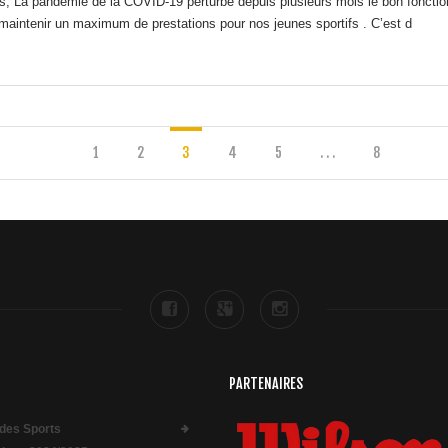
s, La pandémie de la COVID-19 perturbe depuis plusieurs mois le bon fonct
 maintenir un maximum de prestations pour nos jeunes sportifs . C’est d
1
2
3
4
5
. . .
8
PARTENAIRES
des Sports