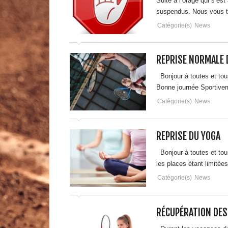
Suite à l’orage qui s’est
suspendus. Nous vous tie
Catégorie(s)
News
REPRISE NORMALE 
Bonjour à toutes et tous
Bonne journée Sportive
Catégorie(s)
News
REPRISE DU YOGA
Bonjour à toutes et tous
les places étant limité
Catégorie(s)
News
RÉCUPÉRATION DES