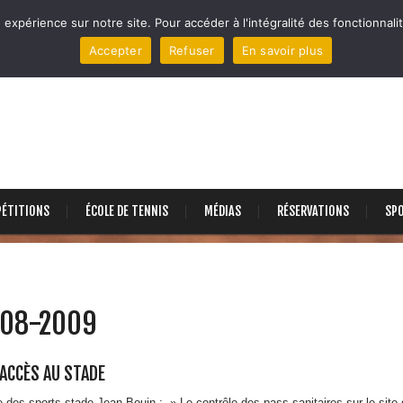
 expérience sur notre site. Pour accéder à l'intégralité des fonctionnalit
Accepter
Refuser
En savoir plus
ÉTITIONS
ÉCOLE DE TENNIS
MÉDIAS
RÉSERVATIONS
SP
008-2009
 ACCÈS AU STADE
es sports stade Jean Bouin : » Le contrôle des pass sanitaires sur le site d