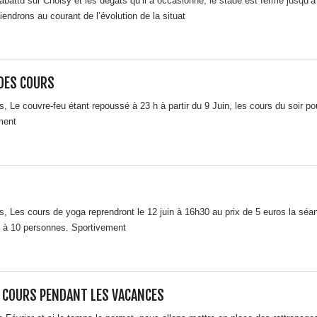
 abattu sur Choisy et les dégâts qu’il a occasionné, le stade est fermé jusqu’à
ndrons au courant de l’évolution de la situat
DES COURS
, Le couvre-feu étant repoussé à 23 h à partir du 9 Juin, les cours du soir po
ment
, Les cours de yoga reprendront le 12 juin à 16h30 au prix de 5 euros la séa
es à 10 personnes. Sportivement
 COURS PENDANT LES VACANCES