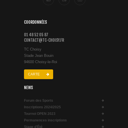
COORDONNÉES
01 48 52 05 87
CONTACT@TC-CHOISY.FR
TC Choisy
Stade Jean Bouin
94600 Choisy-le-Roi
CARTE
NEWS
Forum des Sports
Inscriptions 2024/2025
Tournoi OPEN 2023
Permanences inscriptions
Stage d’Été
PARTENAIRES