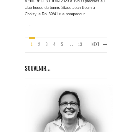
1
2
3
4
5
. . .
13
NEXT
SOUVENIR…