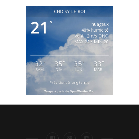
21
°
nuageux
48% humidité
vent : 2m/s ONO
MAX 22 • MIN 20
32
35
35
33
°
°
°
°
SAM
DIM
LUN
MAR
Prévisions à long terme
Temps à partir de OpenWeatherMap