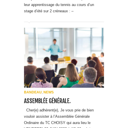
BANDEAU
,
NEWS
ASSEMBLÉE GÉNÉRALE.
Cher(e) adhérent(e), Je vous prie de bien
vouloir assister à l’Assemblée Générale
Ordinaire du TC CHOISY qui aura lieu le
VENDREDI 30 JUIN 2023 à 19h00 précises au
club house du tennis Stade Jean Bouin à
Choisy le Roi 39/41 rue pompadour