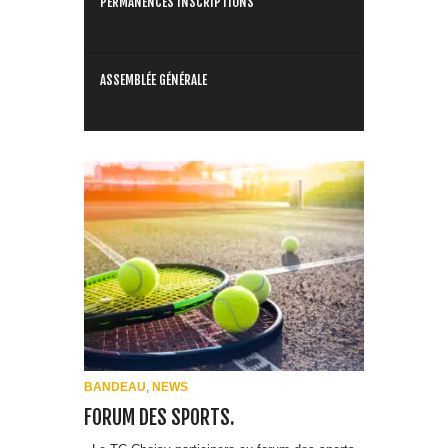
ASSEMBLÉE GÉNÉRALE
BANDEAU
,
NEWS
FORUM DES SPORTS.
Le TC-Choisy participera au forum des sports
qui se déroulera au Stade Jean Bouin le 7
Septembre de 10h à 18h. L’occasion pour vous