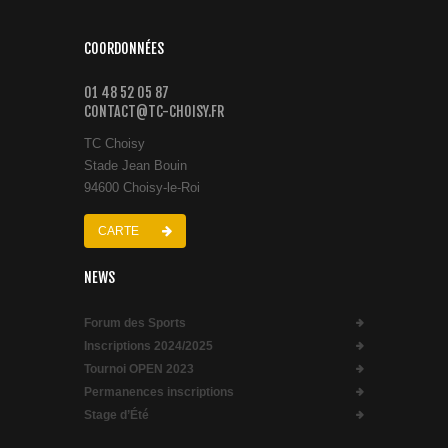
COORDONNÉES
01 48 52 05 87
CONTACT@TC-CHOISY.FR
TC Choisy
Stade Jean Bouin
94600 Choisy-le-Roi
CARTE
NEWS
Forum des Sports
Inscriptions 2024/2025
Tournoi OPEN 2023
Permanences inscriptions
Stage d’Été