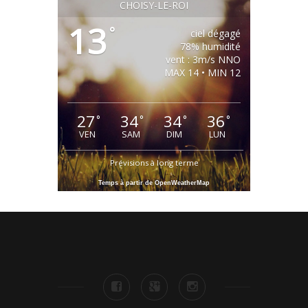
CHOISY-LE-ROI
13
°
ciel dégagé
78% humidité
vent : 3m/s NNO
MAX 14 • MIN 12
27
34
34
36
°
°
°
°
VEN
SAM
DIM
LUN
Prévisions à long terme
Temps à partir de OpenWeatherMap