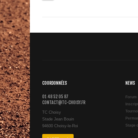
COORDONNÉES
NEWS
01 48 52 05 87
Forum 
CONTACT@TC-CHOISY.FR
Inscri
Tourno
TC Choisy
Perman
Stade Jean Bouin
Stage 
94600 Choisy-le-Roi