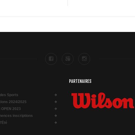
PARTENAIRES
des Sports
ptions 2024/2025
i OPEN 2023
ences inscriptions
d’Été