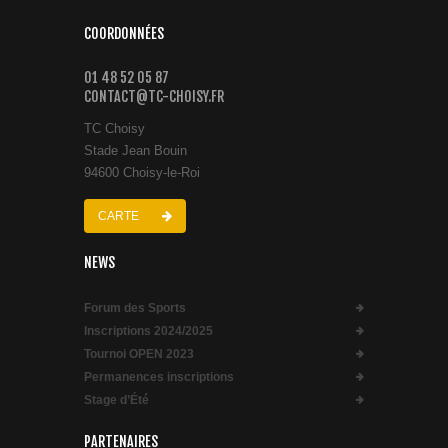
COORDONNÉES
01 48 52 05 87
CONTACT@TC-CHOISY.FR
TC Choisy
Stade Jean Bouin
94600 Choisy-le-Roi
CARTE
NEWS
Forum des Sports
Inscriptions 2024/2025
Tournoi OPEN 2023
Permanences inscriptions
Stage d’Été
PARTENAIRES