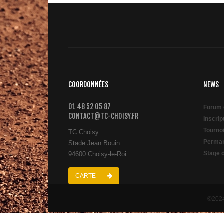
COORDONNÉES
NEWS
01 48 52 05 87
Forum 
CONTACT@TC-CHOISY.FR
Inscri
Tourno
TC Choisy
Perman
Stade Jean Bouin
Stage 
94600 Choisy-le-Roi
CARTE
©2024 