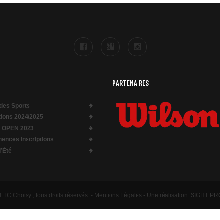
PARTENAIRES
des Sports
ptions 2024/2025
i OPEN 2023
ences inscriptions
d’Été
TC Choisy , tous droits réservés. -
Mentions Légales
- Une réalisation
SIGHT P