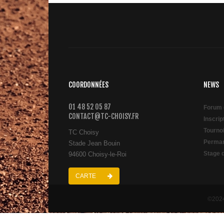
COORDONNÉES
NEWS
01 48 52 05 87
Forum 
CONTACT@TC-CHOISY.FR
Inscri
Tourno
TC Choisy
Perman
Stade Jean Bouin
Stage 
94600 Choisy-le-Roi
CARTE
©2024 