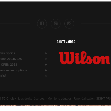
PARTENAIRES
des Sports
ptions 2024/2025
i OPEN 2023
ences inscriptions
d’Été
TC Choisy , tous droits réservés. -
Mentions Légales
- Une réalisation
SIGHT P