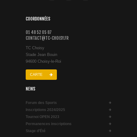
COORDONNÉES
01 48 52 05 87
CONTACT@TC-CHOISY.FR
TC Choisy
Stade Jean Bouin
94600 Choisy-le-Roi
CARTE
NEWS
Forum des Sports
Inscriptions 2024/2025
Tournoi OPEN 2023
Permanences inscriptions
Stage d’Été