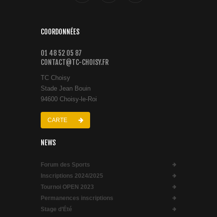
COORDONNÉES
01 48 52 05 87
CONTACT@TC-CHOISY.FR
TC Choisy
Stade Jean Bouin
94600 Choisy-le-Roi
CARTE
NEWS
Forum des Sports
Inscriptions 2024/2025
Tournoi OPEN 2023
Permanences inscriptions
Stage d’Été