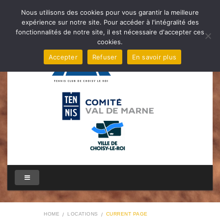
Nous utilisons des cookies pour vous garantir la meilleure
expérience sur notre site. Pour accéder à l'intégralité des
fonctionnalités de notre site, il est nécessaire d'accepter ces
cookies.
Accepter
Refuser
En savoir plus
HOME
LOCATIONS
CURRENT PAGE