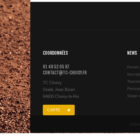
COORDONNÉES
NEWS
01 48 52 05 87
Forum 
CONTACT@TC-CHOISY.FR
Inscri
Tourno
TC Choisy
Perman
Stade Jean Bouin
Stage 
94600 Choisy-le-Roi
CARTE
©2024 