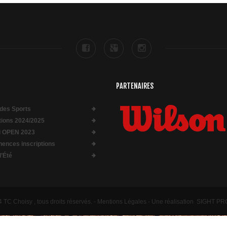
PARTENAIRES
des Sports
ptions 2024/2025
i OPEN 2023
ences inscriptions
d’Été
TC Choisy , tous droits réservés. -
Mentions Légales
- Une réalisation
SIGHT P