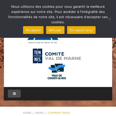
Nous utilisons des cookies pour vous garantir la meilleure
expérience sur notre site. Pour accéder à l'intégralité des
fonctionnalités de notre site, il est nécessaire d'accepter ces
cookies.
Accepter
Refuser
En savoir plus
HOME
NEWS
CURRENT PAGE