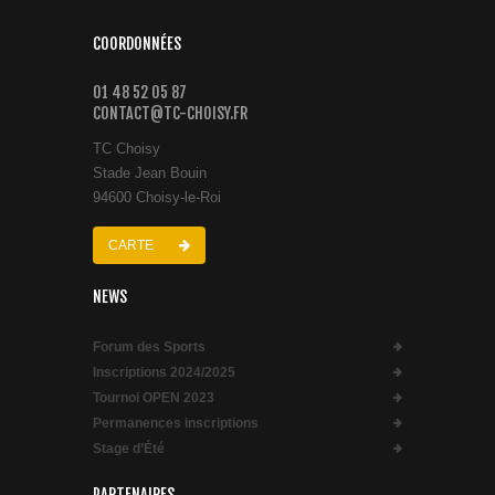
COORDONNÉES
01 48 52 05 87
CONTACT@TC-CHOISY.FR
TC Choisy
Stade Jean Bouin
94600 Choisy-le-Roi
CARTE
NEWS
Forum des Sports
Inscriptions 2024/2025
Tournoi OPEN 2023
Permanences inscriptions
Stage d’Été
PARTENAIRES