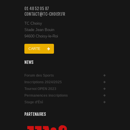
01 48 52 05 87
CONTACT@TC-CHOISY.FR
TC Choisy
Stade Jean Bouin
94600 Choisy-le-Roi
CARTE
NEWS
Forum des Sports
Inscriptions 2024/2025
Tournoi OPEN 2023
Permanences inscriptions
Stage d’Été
PARTENAIRES