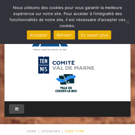
Nous utilisons des cookies pour vous garantir la meilleure
expérience sur notre site. Pour accéder à l'intégralité des
fonctionnalités de notre site, il est nécessaire d'accepter ces
cookies.
Accepter
Refuser
En savoir plus
HOME
SPONSORS
SANS TITRE