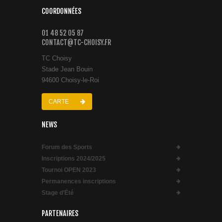
COORDONNÉES
01 48 52 05 87
CONTACT@TC-CHOISY.FR
TC Choisy
Stade Jean Bouin
94600 Choisy-le-Roi
CARTE
NEWS
Forum des Sports
Inscriptions 2024/2025
Tournoi OPEN 2023
Permanences inscriptions
Stage d’Été
PARTENAIRES