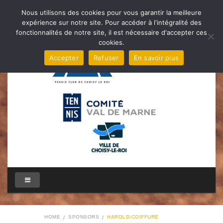
Nous utilisons des cookies pour vous garantir la meilleure
expérience sur notre site. Pour accéder à l'intégralité des
fonctionnalités de notre site, il est nécessaire d'accepter ces
cookies.
Accepter
Refuser
En savoir plus
HOME
SPONSORS
HAROLD-COIFFURE