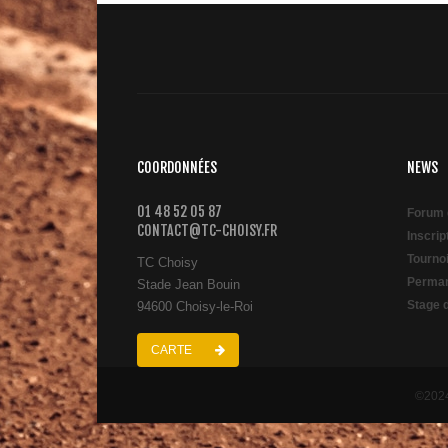
COORDONNÉES
NEWS
01 48 52 05 87
Forum 
CONTACT@TC-CHOISY.FR
Inscri
Tourno
TC Choisy
Perman
Stade Jean Bouin
Stage 
94600 Choisy-le-Roi
CARTE
©2024 