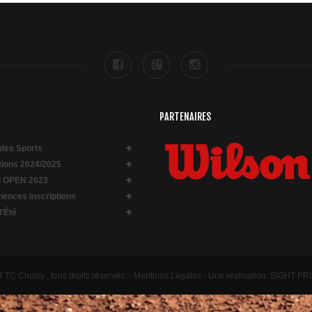
PARTENAIRES
des Sports
ptions 2024/2025
i OPEN 2023
ences inscriptions
d’Été
TC Choisy , tous droits réservés. -
Mentions Légales
- Une réalisation
SIGHT P