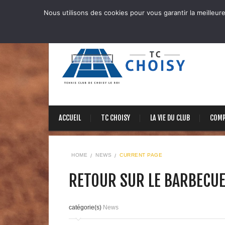
Nous utilisons des cookies pour vous garantir la meilleure
ACCUEIL
TC CHOISY
LA VIE DU CLUB
COMP
HOME
NEWS
CURRENT PAGE
RETOUR SUR LE BARBECUE 
catégorie(s)
News