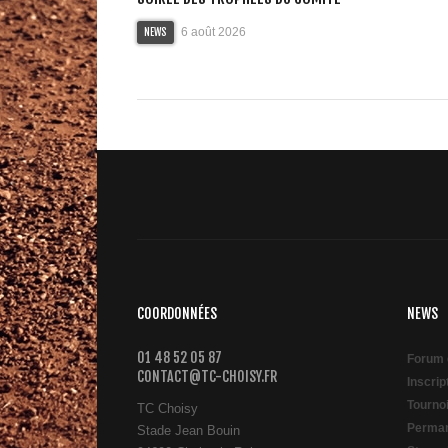
6 août 2026
NEWS
COORDONNÉES
NEWS
01 48 52 05 87
Forum 
CONTACT@TC-CHOISY.FR
Inscri
Tourno
TC Choisy
Perman
Stade Jean Bouin