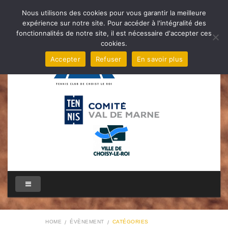
Nous utilisons des cookies pour vous garantir la meilleure
expérience sur notre site. Pour accéder à l'intégralité des
fonctionnalités de notre site, il est nécessaire d'accepter ces
cookies.
Accepter
Refuser
En savoir plus
HOME
ÉVÈNEMENT
CATÉGORIES