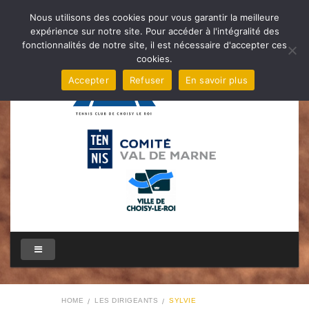
Nous utilisons des cookies pour vous garantir la meilleure
expérience sur notre site. Pour accéder à l'intégralité des
fonctionnalités de notre site, il est nécessaire d'accepter ces
cookies.
Accepter
Refuser
En savoir plus
HOME
LES DIRIGEANTS
SYLVIE