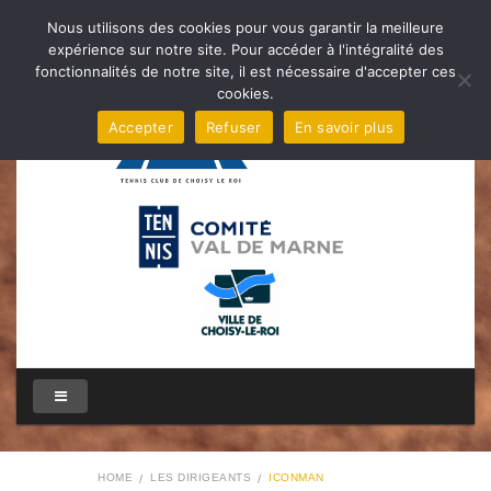
Nous utilisons des cookies pour vous garantir la meilleure
expérience sur notre site. Pour accéder à l'intégralité des
fonctionnalités de notre site, il est nécessaire d'accepter ces
cookies.
Accepter
Refuser
En savoir plus
HOME
LES DIRIGEANTS
ICONMAN